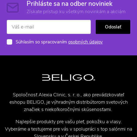
Prihláste sa na odber noviniek
Získate prístup ku všetkým novinkám a akciám
Odoslať
Súhlasím so spracovaním
osobných údajov
Spoločnosť Alexia Clinic, s. r. o., ako prevádzkovateľ
eshopu BELIGO, je výhradným distribútorom svetových
značiek s niekoľkoročnými skúsenosťami.
Najlepšie produkty pre vašu pleť, pokožku a vlasy.
Vyberáme a testujeme pre vás v spolupráci s top salónmi na
Slovensku a v Českej Republike.