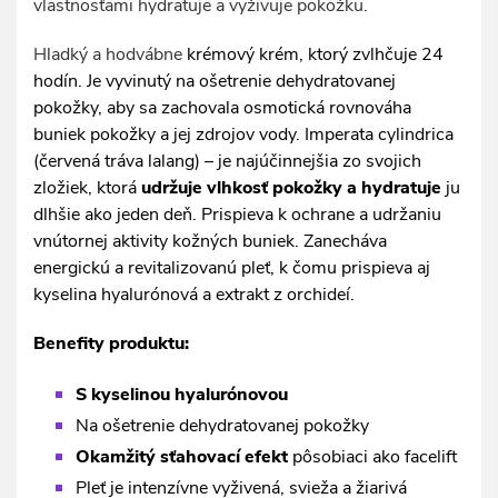
vlastnosťami hydratuje a vyživuje pokožku.
Hladký a hodvábne
krémový krém, ktorý zvlhčuje 24
hodín. Je vyvinutý na ošetrenie dehydratovanej
pokožky, aby sa zachovala osmotická rovnováha
buniek pokožky a jej zdrojov vody.
Imperata cylindrica
(červená tráva lalang) –
je najúčinnejšia zo svojich
zložiek, ktorá
udržuje vlhkosť pokožky a hydratuje
ju
dlhšie ako jeden deň. Prispieva k ochrane a udržaniu
vnútornej aktivity kožných buniek. Zanecháva
energickú a revitalizovanú pleť, k čomu prispieva aj
kyselina hyalurónová a extrakt z orchideí.
Benefity produktu:
S kyselinou hyalurónovou
Na ošetrenie dehydratovanej pokožky
Okamžitý sťahovací efekt
pôsobiaci ako facelift
Pleť je intenzívne vyživená, svieža a žiarivá