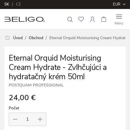
SK
CZ
EUR
Menu
Úvod
Obchod
Eternal Orquid Moisturising Cream Hydrate 
Eternal Orquid Moisturising
Cream Hydrate - Zvlhčujúci a
hydratačný krém 50ml
POSTQUAM PROFESSIONAL
24,00 €
Počet