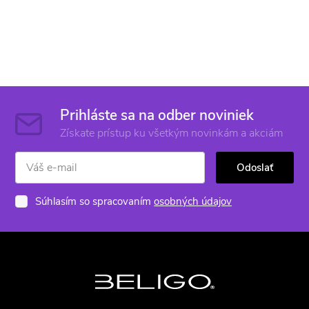
Prihláste sa na odber noviniek
Získate prístup ku všetkým novinkám a akciám
Odoslať
Súhlasím so spracovaním
osobných údajov