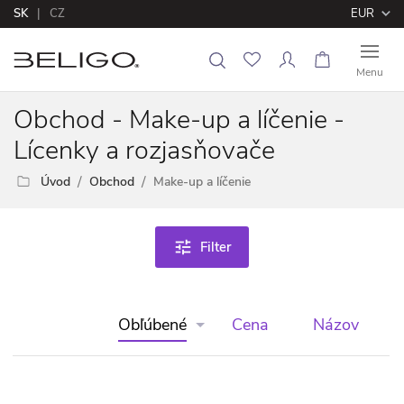
SK
CZ
EUR
Menu
Obchod - Make-up a líčenie -
Lícenky a rozjasňovače
Úvod
Obchod
Make-up a líčenie
tune
Filter
Obľúbené
Cena
Názov