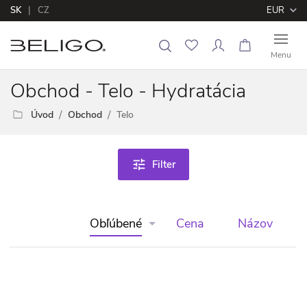
SK
CZ
EUR
Menu
Obchod - Telo - Hydratácia
Úvod
Obchod
Telo
tune
Filter
Obľúbené
Cena
Názov