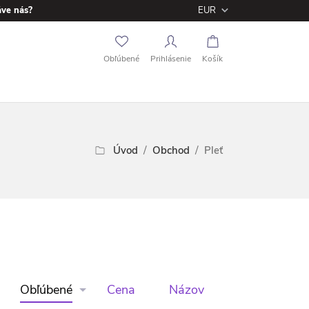
áve nás?
EUR
Obľúbené
Prihlásenie
Košík
Úvod
Obchod
Pleť
Obľúbené
Cena
Názov