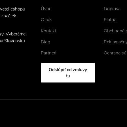
Úvod
Doprava
ovateľ eshopu
 značiek
O nás
Platba
Kontakt
Obchodné 
asy. Vyberáme
 na Slovensku
Blog
Reklamačný
Partneri
Ochrana sú
Odstúpiť od zmluvy
tu