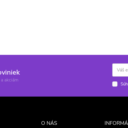
oviniek
 a akciám
Súh
O NÁS
INFORMÁ