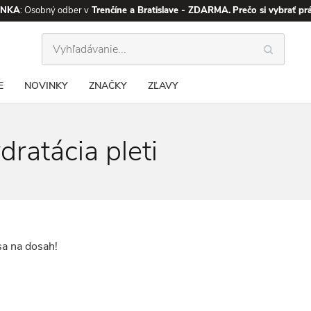
INKA
: Osobný odber v
Trenčíne a Bratislave - ZDARMA.
Prečo si vybrať pr
E
NOVINKY
ZNAČKY
ZĽAVY
dratácia pleti
sa na dosah!