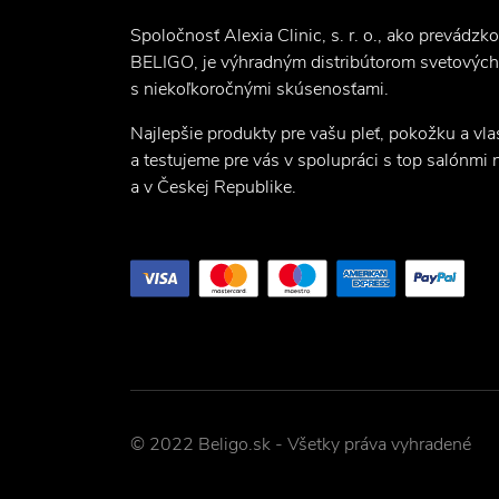
Spoločnosť Alexia Clinic, s. r. o., ako prevádzk
BELIGO, je výhradným distribútorom svetových
s niekoľkoročnými skúsenosťami.
Najlepšie produkty pre vašu pleť, pokožku a vl
a testujeme pre vás v spolupráci s top salónmi
a v Českej Republike.
© 2022 Beligo.sk - Všetky práva vyhradené