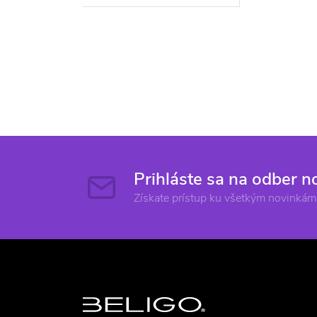
Prihláste sa na odber n
Získate prístup ku všetkým novinkám