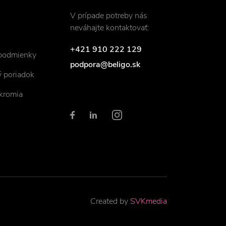
V prípade potreby nás
neváhajte kontaktovať:
+421 910 222 129
podmienky
podpora@beligo.sk
 poriadok
kromia
Created by
SVKmedia