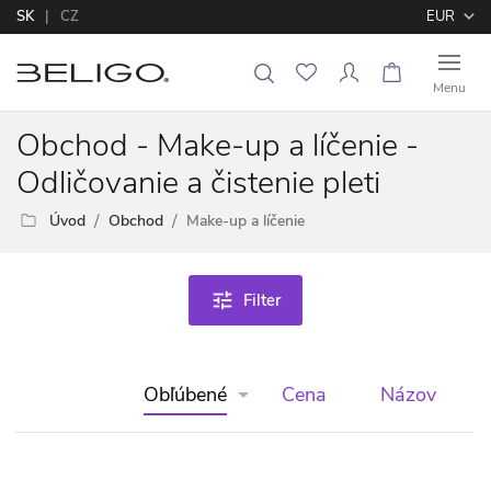
SK
CZ
EUR
Menu
Obchod - Make-up a líčenie -
Odličovanie a čistenie pleti
Úvod
Obchod
Make-up a líčenie
tune
Filter
Obľúbené
Cena
Názov