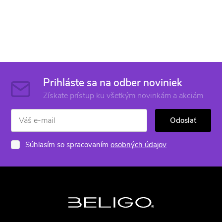
Prihláste sa na odber noviniek
Získate prístup ku všetkým novinkám a akciám
Odoslať
Súhlasím so spracovaním
osobných údajov