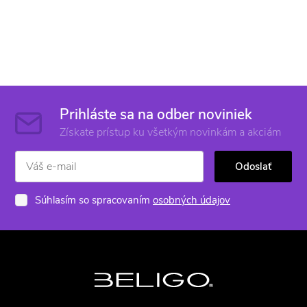
Prihláste sa na odber noviniek
Získate prístup ku všetkým novinkám a akciám
Odoslať
Súhlasím so spracovaním
osobných údajov