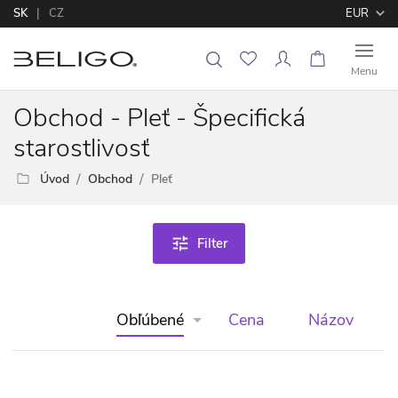
SK
CZ
EUR
Menu
Obchod - Pleť - Špecifická
starostlivosť
Úvod
Obchod
Pleť
tune
Filter
Obľúbené
Cena
Názov