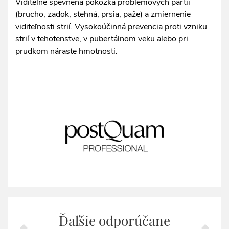
Viditeľne spevnená pokožka problémových partií
(brucho, zadok, stehná, prsia, paže) a zmiernenie
viditeľnosti strií. Vysokoúčinná prevencia proti vzniku
strií v tehotenstve, v pubertálnom veku alebo pri
prudkom náraste hmotnosti.
Ďaľšie odporúčane