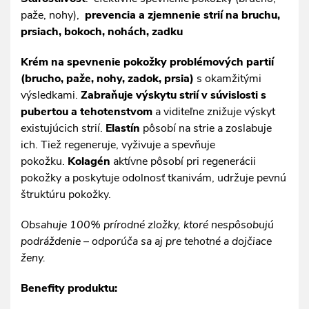
paže, nohy),
prevencia a zjemnenie strií na bruchu,
prsiach, bokoch, nohách, zadku
Krém na spevnenie pokožky problémových partií
(brucho, paže, nohy, zadok, prsia)
s okamžitými
výsledkami.
Zabraňuje výskytu strií v súvislosti s
pubertou a tehotenstvom
a viditeľne znižuje výskyt
existujúcich strií.
Elastín
pôsobí na strie a zoslabuje
ich. Tiež regeneruje, vyživuje a spevňuje
pokožku.
Kolagén
aktívne pôsobí pri regenerácii
pokožky a poskytuje odolnosť tkanivám, udržuje pevnú
štruktúru pokožky.
Obsahuje 100% prírodné zložky, ktoré nespôsobujú
podráždenie – odporúča sa aj pre tehotné a dojčiace
ženy.
Benefity produktu: