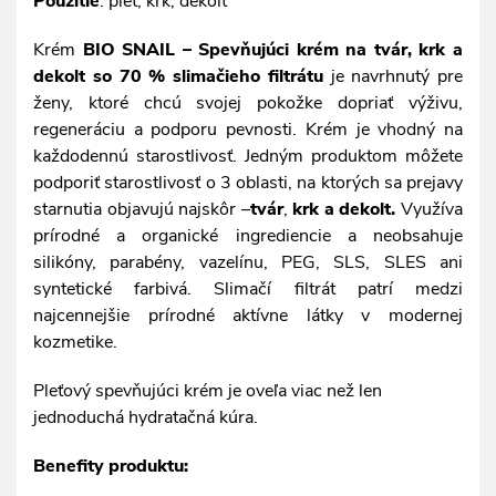
Použitie
: pleť, krk, dekolt
Krém
BIO SNAIL – Spevňujúci krém na tvár, krk a
dekolt so 70 % slimačieho filtrátu
je navrhnutý pre
ženy, ktoré chcú svojej pokožke dopriať výživu,
regeneráciu a podporu pevnosti. Krém je vhodný na
každodennú starostlivosť. Jedným produktom môžete
podporiť starostlivosť o 3 oblasti, na ktorých sa prejavy
starnutia objavujú najskôr –
tvár
,
krk a dekolt.
Využíva
prírodné a organické ingrediencie a neobsahuje
silikóny, parabény, vazelínu, PEG, SLS, SLES ani
syntetické farbivá. Slimačí filtrát patrí medzi
najcennejšie prírodné aktívne látky v modernej
kozmetike.
Pleťový spevňujúci krém je oveľa viac než len
jednoduchá hydratačná kúra.
Benefity produktu: