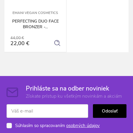
EMANI VEGAN COSMETICS
PERFECTING DUO FACE
BRONZER -...
44,00 €
22,00 €
Prihláste sa na odber noviniek
Získate prístup ku všetkým novinkám a akciám
Odoslať
Súhlasím so spracovaním
osobných údajov