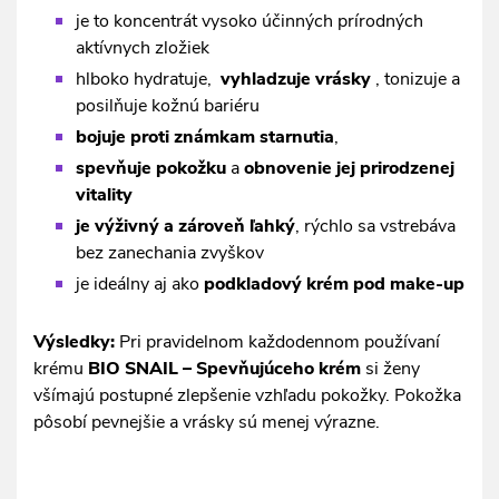
je to koncentrát vysoko účinných prírodných
aktívnych zložiek
hlboko hydratuje,
vyhladzuje vrásky
, tonizuje a
posilňuje kožnú bariéru
bojuje proti známkam starnutia
,
spevňuje pokožku
a
obnovenie jej prirodzenej
vitality
je výživný a zároveň ľahký
, rýchlo sa vstrebáva
bez zanechania zvyškov
je ideálny aj ako
podkladový krém pod make-up
Výsledky:
Pri pravidelnom každodennom používaní
krému
BIO SNAIL – Spevňujúceho krém
si ženy
všímajú postupné zlepšenie vzhľadu pokožky. Pokožka
pôsobí pevnejšie a vrásky sú menej výrazne.