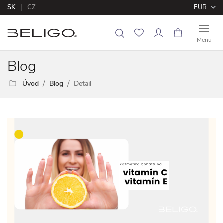
SK
CZ
EUR
Menu
B
log
Úvod
Blog
Detail