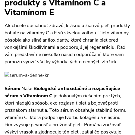
produkty s Vitamínom C a
Vitamínom E
Ak chcete dosiahnuť zdravú, krásnu a žiarivú pleť, produkty
bohaté na vitamíny C a E sú skvelou voľbou. Tieto vitamíny
pôsobia ako silné antioxidanty, ktoré chránia pleť pred
vonkajšími škodlivinami a podporujú jej regeneráciu. Radi
vám predstavíme niekoľko našich odporúčaní, ktoré vám
pomôžu využiť všetky výhody týchto cenných zložiek.
Sérum:
Naše
Biologické antioxidačné a rozjasňujúce
sérum s Vitamínom C
je dokonalým riešením pre tých,
ktorí hľadajú spôsob, ako rozjasniť pleť a bojovať proti
príznakom starnutia. Toto sérum obsahuje stabilnú formu
vitamínu C, ktorá podporuje tvorbu kolagénu a elastínu,
čím zvyšuje pevnosť a pružnosť pleti. Pomáha znižovať
výskyt vrások a zjednocuje tón pleti, zatiaľ čo poskytuje