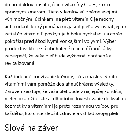
do produktov obsahujúcich vitamíny C a E je krok
správnym smerom. Tieto vitamíny sú známe svojimi
výnimočnými účinkami na pleť: vitamín C je mocný
antioxidant, ktorý pomáha rozjasniť pleť a vyrovnať jej tón,
zatiaľ čo vitamín E poskytuje hlbokú hydratáciu a chráni
pokožku pred škodlivými vonkajšími vplyvmi. Výber
produktov, ktoré sú obohatené o tieto účinné látky,
zabezpečí, že vaša pleť bude vyživená, chránená a
revitalizovaná.
Každodenné používanie krémov, sér a mask s týmito
vitamínmi vám pomôže dosiahnuť krásne výsledky.
Zároveň zaisťuje, že vaša pleť bude v najlepšej kondícii,
nielen okamžite, ale aj dlhodobo. Investovanie do kvalitnej
kozmetiky s vitamínmi je preto rozumnou voľbou pre
každého, kto chce zlepšiť zdravie a vzhľad svojej pleti.
Slová na záver