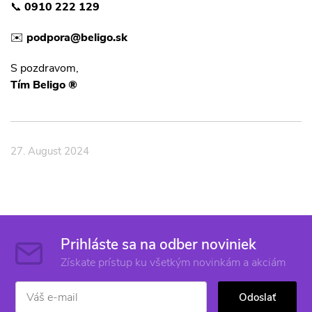
📞
0910 222 129
✉️
podpora@beligo.sk
S pozdravom,
Tím Beligo ®
27. August 2024
Prihláste sa na odber noviniek
Získate prístup ku všetkým novinkám a akciám
Odoslať