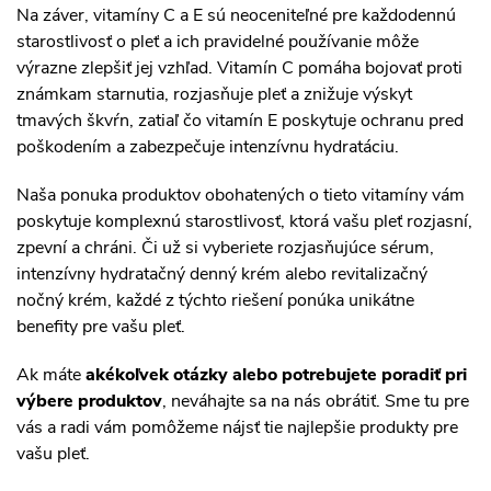
Na záver, vitamíny C a E sú neoceniteľné pre každodennú
starostlivosť o pleť a ich pravidelné používanie môže
výrazne zlepšiť jej vzhľad. Vitamín C pomáha bojovať proti
známkam starnutia, rozjasňuje pleť a znižuje výskyt
tmavých škvŕn, zatiaľ čo vitamín E poskytuje ochranu pred
poškodením a zabezpečuje intenzívnu hydratáciu.
Naša ponuka produktov obohatených o tieto vitamíny vám
poskytuje komplexnú starostlivosť, ktorá vašu pleť rozjasní,
zpevní a chráni. Či už si vyberiete rozjasňujúce sérum,
intenzívny hydratačný denný krém alebo revitalizačný
nočný krém, každé z týchto riešení ponúka unikátne
benefity pre vašu pleť.
Ak máte
akékoľvek otázky alebo potrebujete poradiť pri
výbere produktov
, neváhajte sa na nás obrátiť. Sme tu pre
vás a radi vám pomôžeme nájsť tie najlepšie produkty pre
vašu pleť.