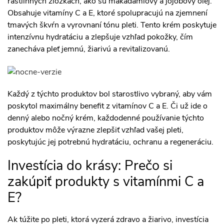
rastlinných zložkách, ako sú makadamiový a jojobový olej.
Obsahuje vitamíny C a E, ktoré spolupracujú na zjemnení
tmavých škvŕn a vyrovnaní tónu pleti. Tento krém poskytuje
intenzívnu hydratáciu a zlepšuje vzhľad pokožky, čím
zanecháva pleť jemnú, žiarivú a revitalizovanú.
Každý z týchto produktov bol starostlivo vybraný, aby vám
poskytol maximálny benefit z vitamínov C a E. Či už ide o
denný alebo nočný krém, každodenné používanie týchto
produktov môže výrazne zlepšiť vzhľad vašej pleti,
poskytujúc jej potrebnú hydratáciu, ochranu a regeneráciu.
Investícia do krásy: Prečo si
zakúpiť produkty s vitamínmi C a
E?
Ak túžite po pleti, ktorá vyzerá zdravo a žiarivo, investícia