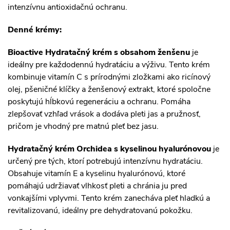
intenzívnu antioxidačnú ochranu.
Denné krémy:
Bioactive Hydratačný krém s obsahom ženšenu
je
ideálny pre každodennú hydratáciu a výživu. Tento krém
kombinuje vitamín C s prírodnými zložkami ako ricínový
olej, pšeničné klíčky a ženšenový extrakt, ktoré spoločne
poskytujú hĺbkovú regeneráciu a ochranu. Pomáha
zlepšovať vzhľad vrások a dodáva pleti jas a pružnosť,
pričom je vhodný pre matnú pleť bez jasu.
Hydratačný krém Orchidea s kyselinou hyalurónovou
je
určený pre tých, ktorí potrebujú intenzívnu hydratáciu.
Obsahuje vitamín E a kyselinu hyalurónovú, ktoré
pomáhajú udržiavať vlhkosť pleti a chránia ju pred
vonkajšími vplyvmi. Tento krém zanecháva pleť hladkú a
revitalizovanú, ideálny pre dehydratovanú pokožku.