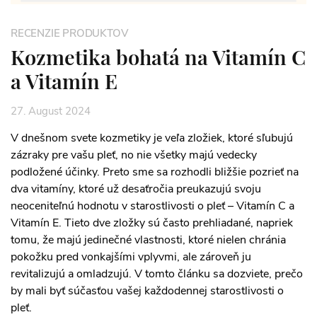
RECENZIE PRODUKTOV
Kozmetika bohatá na Vitamín C
a Vitamín E
27. August 2024
V dnešnom svete kozmetiky je veľa zložiek, ktoré sľubujú
zázraky pre vašu pleť, no nie všetky majú vedecky
podložené účinky. Preto sme sa rozhodli bližšie pozrieť na
dva vitamíny, ktoré už desaťročia preukazujú svoju
neoceniteľnú hodnotu v starostlivosti o pleť – Vitamín C a
Vitamín E. Tieto dve zložky sú často prehliadané, napriek
tomu, že majú jedinečné vlastnosti, ktoré nielen chránia
pokožku pred vonkajšími vplyvmi, ale zároveň ju
revitalizujú a omladzujú. V tomto článku sa dozviete, prečo
by mali byť súčasťou vašej každodennej starostlivosti o
pleť.