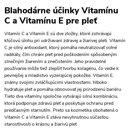
Blahodárne účinky Vitamínu
C a Vitamínu E pre pleť
Vitamín C a Vitamín E sú dve zložky, ktoré zohrávajú
kľúčovú úlohu pri udržiavaní zdravej a žiarivej pleti. Vitamín
C je silný antioxidant, ktorý pomáha neutralizovať voľné
radikály, čím chráni pleť pred poškodením spôsobeným
slnečným žiarením a znečistením. Jeho pravidelné
používanie môže tiež zlepšiť tvorbu kolagénu, čo vedie k
pevnejšej a mladistvo vyzerajúcej pokožke. Vitamín E,
známy svojimi zvláčňujúcimi vlastnosťami, hlboko
hydratuje pleť a pomáha obnovovať jej prirodzenú bariéru.
Tieto dva vitamíny spoločne vytvárajú silnú kombináciu,
ktorá podporuje zdravú pleť a poskytuje ochranu pred
predčasným starnutím. Preto sa kozmetika obohatená o
Vitamín C a Vitamín E stáva nevyhnutnou súčasťou
starostlivosti o krásnu a žiarivú pleť.