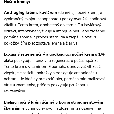
Nočné krémy:
Anti-aging krém s kaviárom
(denný aj nočný krém) je
výnimočný svojou schopnosťou poskytovať 24-hodinovú
vitalitu. Tento krém, obohatený o vitamín E a kaviárový
extrakt, intenzívne vyživuje a liftinguje pleť. Jeho zloženie
pomáha spomaliť proces starnutia a zlepšuje textúru
pokožky, čím pleť zostáva jemná a žiarivá.
Luxusný regeneračný a upokojujúci nočný krém s 1%
zlata
poskytuje intenzívnu regeneráciu počas spánku.
Tento krém s vitamínom E pomáha obnovovať vlhkosť,
zlepšuje elasticitu pokožky a poskytuje antioxidačnú
ochranu. Je ideálny pre zrelú pleť, pomáha minimalizovať
strie a znamienka, pričom poskytuje pružnosť a
revitalizáciu.
Bieliaci nočný krém účinný v boji proti pigmentovým
škvrnám
je výnimočný svojím zložením založeným na