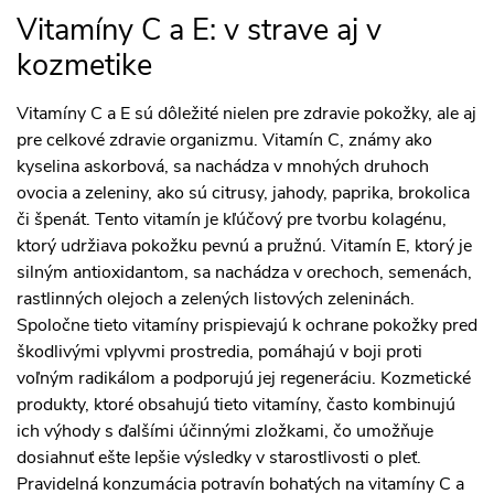
Vitamíny C a E: v strave aj v
kozmetike
Vitamíny C a E sú dôležité nielen pre zdravie pokožky, ale aj
pre celkové zdravie organizmu. Vitamín C, známy ako
kyselina askorbová, sa nachádza v mnohých druhoch
ovocia a zeleniny, ako sú citrusy, jahody, paprika, brokolica
či špenát. Tento vitamín je kľúčový pre tvorbu kolagénu,
ktorý udržiava pokožku pevnú a pružnú. Vitamín E, ktorý je
silným antioxidantom, sa nachádza v orechoch, semenách,
rastlinných olejoch a zelených listových zeleninách.
Spoločne tieto vitamíny prispievajú k ochrane pokožky pred
škodlivými vplyvmi prostredia, pomáhajú v boji proti
voľným radikálom a podporujú jej regeneráciu. Kozmetické
produkty, ktoré obsahujú tieto vitamíny, často kombinujú
ich výhody s ďalšími účinnými zložkami, čo umožňuje
dosiahnuť ešte lepšie výsledky v starostlivosti o pleť.
Pravidelná konzumácia potravín bohatých na vitamíny C a