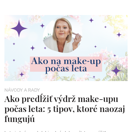
NÁVODY A RADY
Ako predĺžiť výdrž make-upu
počas leta: 5 tipov, ktoré naozaj
fungujú