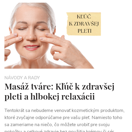
NÁVODY A RADY
Masáž tváre: Kľúč k zdravšej
pleti a hlbokej relaxácii
Tentokrát sa nebudeme venovať kozmetickým produktom,
ktoré zvyčajne odporúčame pre vašu pleť. Namiesto toho
sa zameriame na niečo, čo môžete urobiť pre svoju
pokožku a celkové zdravie bez použitia krémov či sér...