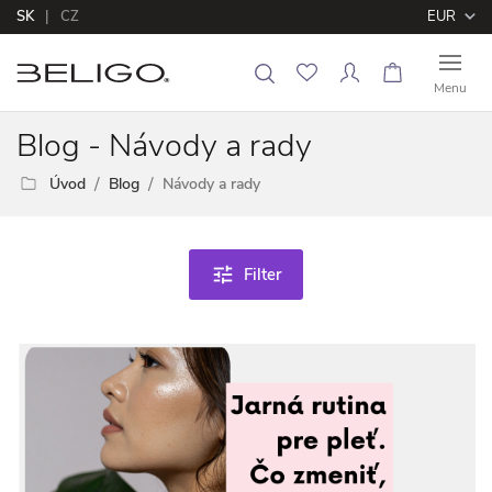
SK
CZ
EUR
Menu
B
log - Návody a rady
Úvod
Blog
Návody a rady
tune
Filter