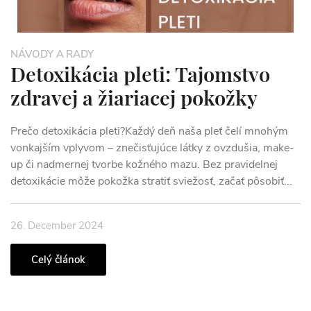
NÁVODY A RADY
Detoxikácia pleti: Tajomstvo
zdravej a žiariacej pokožky
Prečo detoxikácia pleti?Každý deň naša pleť čelí mnohým
vonkajším vplyvom – znečisťujúce látky z ovzdušia, make-
up či nadmernej tvorbe kožného mazu. Bez pravidelnej
detoxikácie môže pokožka stratiť sviežosť, začať pôsobiť...
26. December 2024
Celý článok