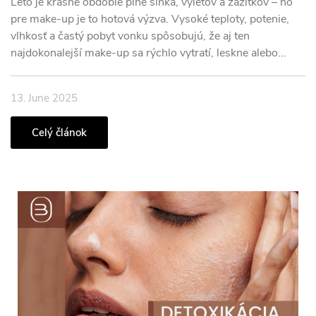
Leto je krásne obdobie plné slnka, výletov a zážitkov – no
pre make-up je to hotová výzva. Vysoké teploty, potenie,
vlhkosť a častý pobyt vonku spôsobujú, že aj ten
najdokonalejší make-up sa rýchlo vytratí, leskne alebo...
13. June 2025
Celý článok