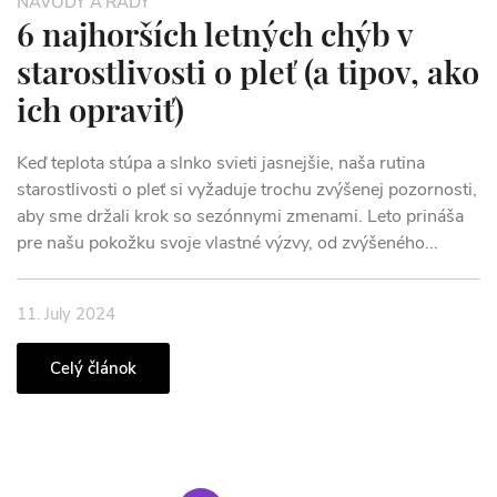
NÁVODY A RADY
6 najhorších letných chýb v
starostlivosti o pleť (a tipov, ako
ich opraviť)
Keď teplota stúpa a slnko svieti jasnejšie, naša rutina
starostlivosti o pleť si vyžaduje trochu zvýšenej pozornosti,
aby sme držali krok so sezónnymi zmenami. Leto prináša
pre našu pokožku svoje vlastné výzvy, od zvýšeného...
11. July 2024
Celý článok