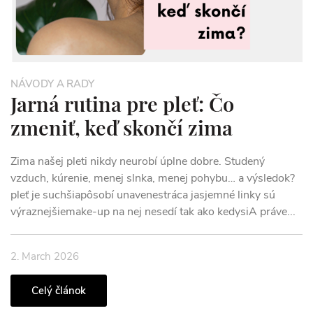
NÁVODY A RADY
Jarná rutina pre pleť: Čo
zmeniť, keď skončí zima
Zima našej pleti nikdy neurobí úplne dobre. Studený
vzduch, kúrenie, menej slnka, menej pohybu… a výsledok?
pleť je suchšiapôsobí unavenestráca jasjemné linky sú
výraznejšiemake-up na nej nesedí tak ako kedysiA práve...
2. March 2026
Celý článok